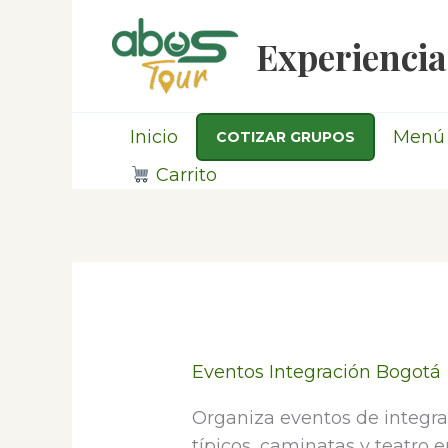
Ir
al
Experiencia
contenido
Inicio
Menú 
COTIZAR GRUPOS
Carrito
Eventos Integración Bogotá
Organiza eventos de integrac
típicos, caminatas y teatro en