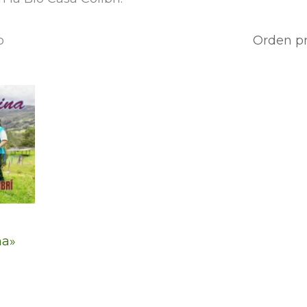
o
na»